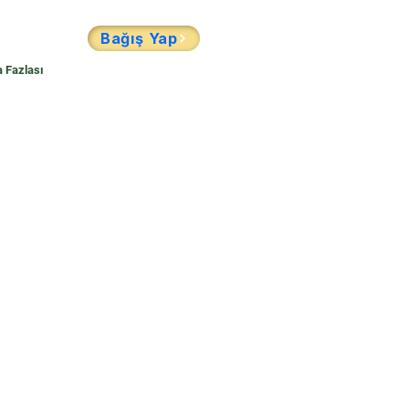
Bağış Yap
 Fazlası