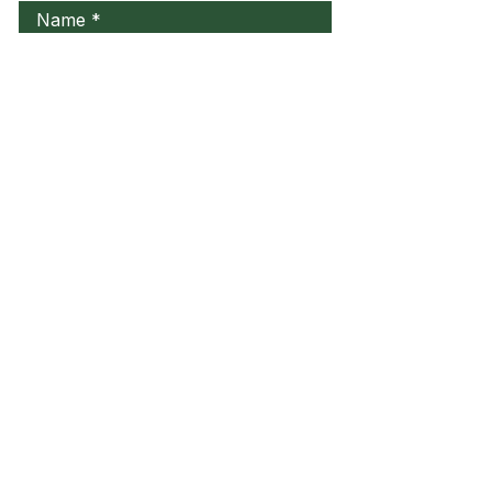
Name
Familienname, Nachname
Email
Telefonnummer
Ihre Nachricht