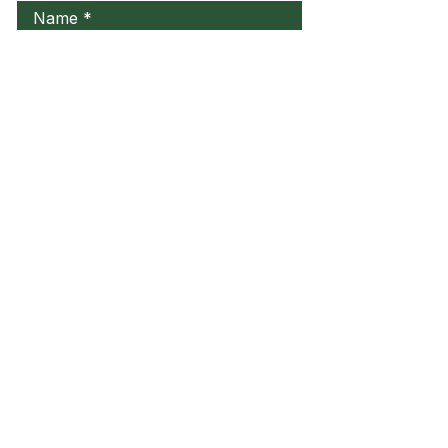
Name
Familienname, Nachname
Email
Telefonnummer
Ihre Nachricht