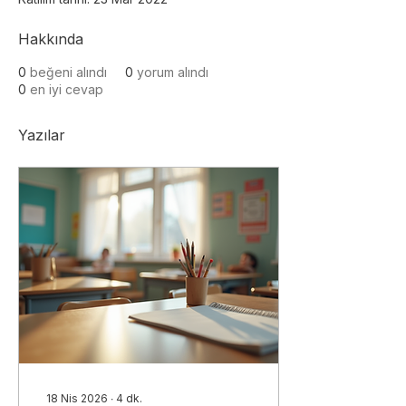
Hakkında
0
beğeni alındı
0
yorum alındı
0
en iyi cevap
Yazılar
18 Nis 2026
∙
4
dk.