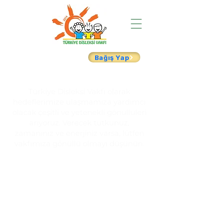
Bağış Yap
Türkiye Disleksi Vakfı olarak
hedeflerimize ulaşmamıza yardımcı
olacak çeşitli ve yetenekli gönüllüleri
arıyoruz. Verecek tutkunuz,
zamanınız ve enerjiniz varsa, lütfen
vakfımıza gönüllü olmayı düşünün.