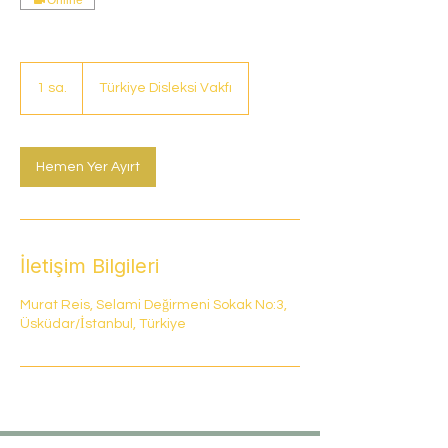
Online
1 sa.
1
Türkiye Disleksi Vakfı
s
a
Hemen Yer Ayırt
İletişim Bilgileri
Murat Reis, Selami Değirmeni Sokak No:3,
Üsküdar/İstanbul, Türkiye