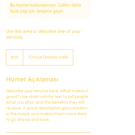
Bu hizmet kullanılamıyor. Lütfen daha
fazla bilgi için iletişime geçin.
Use this area to describe one of your
services.
₺20
Türk
₺20
Türkiye Disleksi Vakfı
lirası
Hizmet Açıklaması
Describe your service here. What makes it
great? Use short catchy text to tell people
what you offer, and the benefits they will
receive. A great description gets readers
in the mood, and makes them more likely
to go ahead and book.