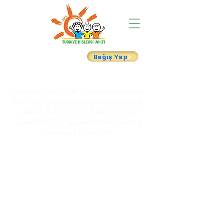
Bağış Yap
بصفتنا مؤسسة عسر القراءة التركية ، نبحث
عن متطوعين متنوعين وموهوبين لمساعدتنا
في تحقيق أهدافنا. إذا كان لديك الشغف
والوقت والطاقة لتقديمها ، فالرجاء التفكير
في التطوع لمؤسستنا.