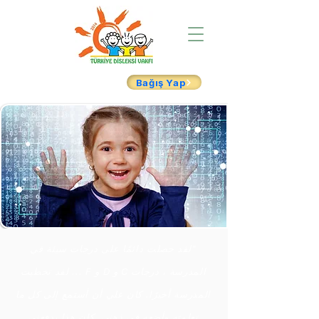
Bağış Yap
"لقد حصلت دائمًا على درجات سيئة في
المدرسة ، درجات C و D و F ... لقد تخطيت
المدرسة أخيرًا. كان علي أن أستمع إلى كل ما
تعلمته وأضعه في ذهني. كان هذا يدفعني