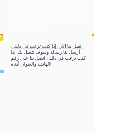
بشدة. تم دائمًا تمييز بطاقة تقريري بأنني لا
أستطيع استخدام إمكاناتي الكاملة ... "
شير / سنجر ، ممثلة
اتصل بنا الآن! إذا كنت ترغب في ذلك ،
أرسل لنا رسالة وسوف نتصل بك. إذا
كنت ترغب في ذلك ، اتصل بنا على رقم
الهاتف والعنوان أدناه!